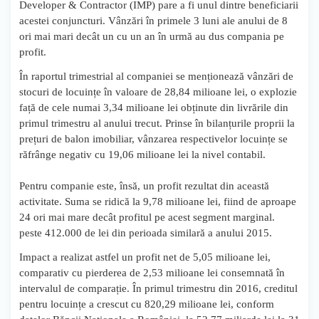
Developer & Contractor (IMP) pare a fi unul dintre beneficiarii
acestei conjuncturi. Vânzări în primele 3 luni ale anului de 8
ori mai mari decât un cu un an în urmă au dus compania pe
profit.
În raportul trimestrial al companiei se menționează vânzări de
stocuri de locuințe în valoare de 28,84 milioane lei, o explozie
față de cele numai 3,34 milioane lei obținute din livrările din
primul trimestru al anului trecut. Prinse în bilanțurile proprii la
prețuri de balon imobiliar, vânzarea respectivelor locuințe se
răfrânge negativ cu 19,06 milioane lei la nivel contabil.
Pentru companie este, însă, un profit rezultat din această
activitate. Suma se ridică la 9,78 milioane lei, fiind de aproape
24 ori mai mare decât profitul pe acest segment marginal.
peste 412.000 de lei din perioada similară a anului 2015.
Impact a realizat astfel un profit net de 5,05 milioane lei,
comparativ cu pierderea de 2,53 milioane lei consemnată în
intervalul de comparație. În primul trimestru din 2016, creditul
pentru locuințe a crescut cu 820,29 milioane lei, conform