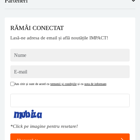
Parteneri
RĂMÂI CONECTAT
Lasă-ne adresa de email și află noutățile IMPACT!
Am citit și sunt de acord cu
termenii și condițiile
și cu
nota de informare
.
*Click pe imagine pentru resetare!