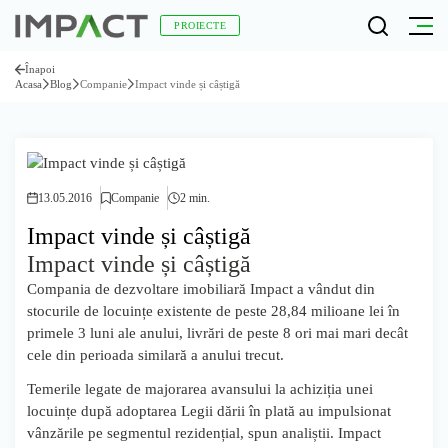
PROIECTE
Înapoi
Acasa
Blog
Companie
Impact vinde și câștigă
13.05.2016
Companie
2 min.
Impact vinde și câștigă
Impact vinde și câștigă
Compania de dezvoltare imobiliară Impact a vândut din
stocurile de locuințe existente de peste 28,84 milioane lei în
primele 3 luni ale anului, livrări de peste 8 ori mai mari decât
cele din perioada similară a anului trecut.
Temerile legate de majorarea avansului la achiziția unei
locuințe după adoptarea Legii dării în plată au impulsionat
vânzările pe segmentul rezidențial, spun analiștii. Impact