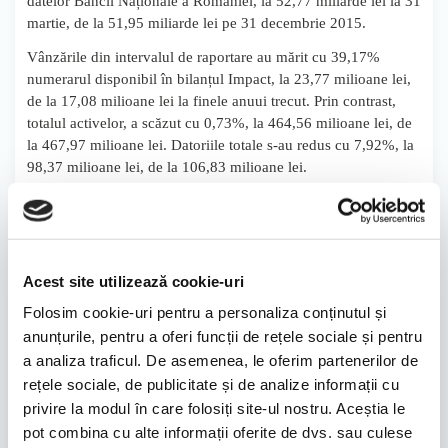
datelor Băncii Naționale a României, la 52,77 miliarde lei la 31
martie, de la 51,95 miliarde lei pe 31 decembrie 2015.
Vânzările din intervalul de raportare au mărit cu 39,17%
numerarul disponibil în bilanțul Impact, la 23,77 milioane lei,
de la 17,08 milioane lei la finele anuui trecut. Prin contrast,
totalul activelor, a scăzut cu 0,73%, la 464,56 milioane lei, de
la 467,97 milioane lei. Datoriile totale s-au redus cu 7,92%, la
98,37 milioane lei, de la 106,83 milioane lei.
Impact Developer & Contractor, firmă care îl are ca acționar
principal pe omul de afaceri Gheorghe Iaciu, cu 49,04% din
titluri, este listată la Bursa de Valori București. La prețul
închiderii de ieri, de 0,81 lei/acțiune, compania are o
Acest site utilizează cookie-uri
capitalizare de piață de 225,07 milioane lei (50,06 milioane
euro). Alți acționari importanți sunt Adrian Andrici cu 11,72%
Folosim cookie-uri pentru a personaliza conținutul și
și Swiss Capital cu 10,73%.
anunțurile, pentru a oferi funcții de rețele sociale și pentru
a analiza traficul. De asemenea, le oferim partenerilor de
Sursa:
Profit.ro
rețele sociale, de publicitate și de analize informații cu
privire la modul în care folosiți site-ul nostru. Aceștia le
Distribuie
pot combina cu alte informații oferite de dvs. sau culese