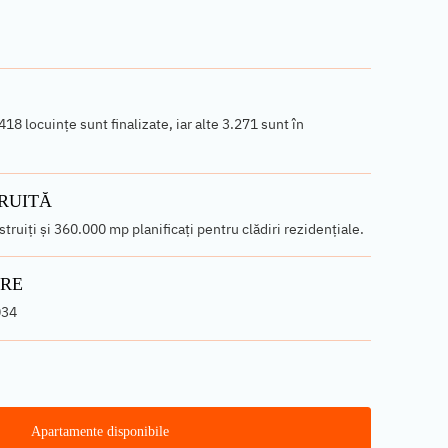
418 locuințe sunt finalizate, iar alte 3.271 sunt în
RUITĂ
ruiți și 360.000 mp planificați pentru clădiri rezidențiale.
ARE
034
Apartamente disponibile