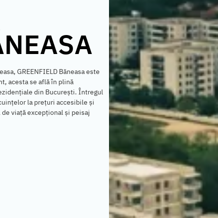
ĂNEASA
Băneasa, GREENFIELD Băneasa este
, acesta se află în plină
ezidențiale din București. Întregul
ințelor la prețuri accesibile și
de viață excepțional și peisaj