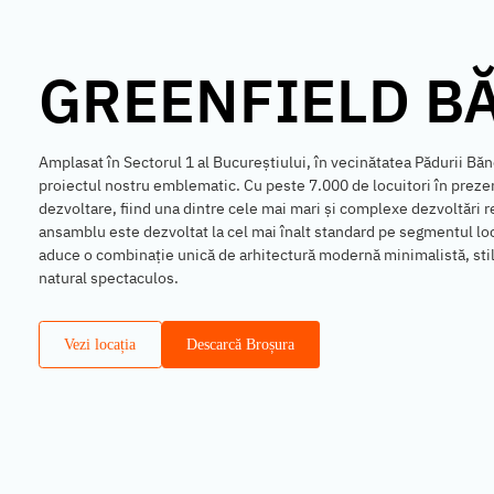
GREENFIELD B
Amplasat în Sectorul 1 al Bucureștiului, în vecinătatea Pădurii 
proiectul nostru emblematic. Cu peste 7.000 de locuitori în prezent
dezvoltare, fiind una dintre cele mai mari și complexe dezvoltări r
ansamblu este dezvoltat la cel mai înalt standard pe segmentul locu
aduce o combinație unică de arhitectură modernă minimalistă, stil 
natural spectaculos.
Vezi locația
Descarcă Broșura