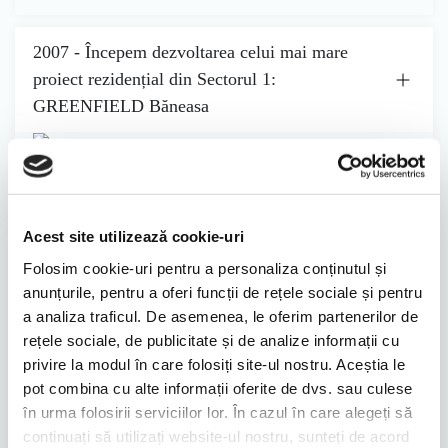
2007 - Începem dezvoltarea celui mai mare
proiect rezidențial din Sectorul 1:
GREENFIELD Băneasa
În
2007
, demarăm construcția proiectului
GREENFIELD
Băneasa
, cel mai mare ansamblu rezidențial din
Sectorul 1 al
Capitalei
. Situat într-o zonă verde de excepție, la marginea
Acest site utilizează cookie-uri
Pădurii Băneasa
, acest ansamblu redefinește conceptul de
locuire urbană, oferind un echilibru perfect între natură și
Folosim cookie-uri pentru a personaliza conținutul și
confort modern.
anunțurile, pentru a oferi funcții de rețele sociale și pentru
a analiza traficul. De asemenea, le oferim partenerilor de
Prima fază a proiectului GREENFIELD
se întinde pe o
rețele sociale, de publicitate și de analize informații cu
suprafață de 10 ha și cuprinde 680 de apartamente și vile,
privire la modul în care folosiți site-ul nostru. Aceștia le
care oferă un stil de viață echilibrat, în armonie cu natura.
pot combina cu alte informații oferite de dvs. sau culese
GREENFIELD Băneasa
devine rapid unul dintre cele mai
atractive cartiere rezidențiale din București, atrăgând o
în urma folosirii serviciilor lor. În cazul în care alegeți să
comunitate în continuă creștere.
continuați să utilizați website-ul nostru, sunteți de acord