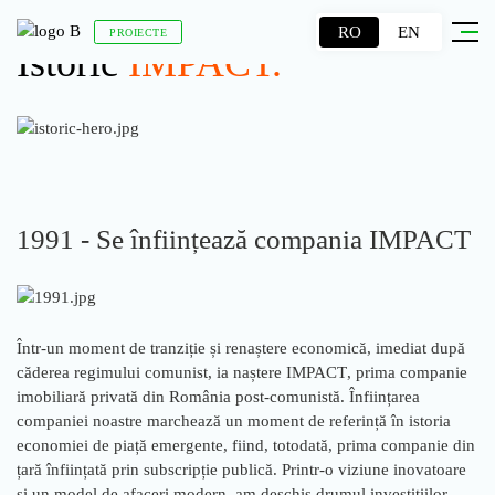
RO
EN
PROIECTE
Istoric
IMPACT.
1991 - Se înființează compania IMPACT
Într-un moment de tranziție și renaștere economică, imediat după
căderea regimului comunist, ia naștere
IMPACT
, prima companie
imobiliară privată din România post-comunistă. Înființarea
companiei noastre marchează un moment de referință în istoria
economiei de piață emergente, fiind, totodată, prima companie din
țară înființată prin subscripție publică. Printr-o viziune inovatoare
și un model de afaceri modern, am deschis drumul investițiilor