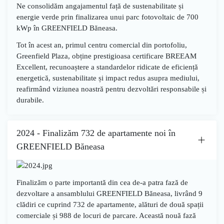
Ne consolidăm angajamentul față de sustenabilitate și
energie verde prin finalizarea unui
parc fotovoltaic de 700
kWp
în
GREENFIELD Băneasa
.
Tot în acest an, primul centru comercial din portofoliu,
Greenfield Plaza
, obține prestigioasa
certificare BREEAM
Excellent
, recunoaștere a standardelor ridicate de eficiență
energetică, sustenabilitate și impact redus asupra mediului,
reafirmând viziunea noastră pentru dezvoltări responsabile și
durabile.
2024 - Finalizăm 732 de apartamente noi în
GREENFIELD Băneasa
Finalizăm o parte importantă din
cea de-a patra fază de
dezvoltare a ansamblului GREENFIELD Băneasa
, livrând
9
clădiri
ce cuprind
732 de apartamente
, alături de
două spații
comerciale
și
988 de locuri de parcare
. Această nouă fază