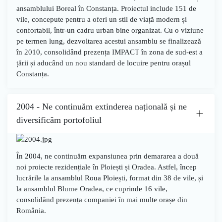
ansamblului
Boreal
în
Constanța
. Proiectul include
151 de
vile
, concepute pentru a oferi un stil de viață modern și
confortabil, într-un cadru urban bine organizat. Cu o viziune
pe termen lung, dezvoltarea acestui ansamblu se finalizează
în
2010
, consolidând prezența IMPACT în zona de sud-est a
țării și aducând un nou standard de locuire pentru orașul
Constanța.
2004 - Ne continuăm extinderea națională și ne
diversificăm portofoliul
În
2004
, ne continuăm expansiunea prin demararea a două
noi proiecte rezidențiale în
Ploiești
și
Oradea
. Astfel, încep
lucrările la
ansamblul Roua Ploiești
, format din
38 de vile
, și
la
ansamblul Blume Oradea
, ce cuprinde
16 vile
,
consolidând prezența companiei în mai multe orașe din
România.