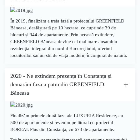
În
2019
, finalizăm
a treia fază a proiectului GREENFIELD
Băneasa
, desfășurată pe
10 hectare
, ce cuprinde
39 de
blocuri
și
944 de apartamente
. Prin această extindere,
GREENFIELD Băneasa devine
cel mai mare ansamblu
rezidențial integrat din nordul Bucureștiului
, oferind
locuitorilor săi un stil de viață modern, înconjurat de natură.
2020 - Ne extindem prezența în Constanța și
demarăm faza a patra din GREENFIELD
Băneasa
Finalizăm
primele două faze ale LUXURIA Residence
, cu
500 de apartamente
și revenim pe litoral cu proiectul
BOREAL Plus
din Constanța, cu
673 de apartamente
.
Tot în acest an, compania demarează construcția proiectului