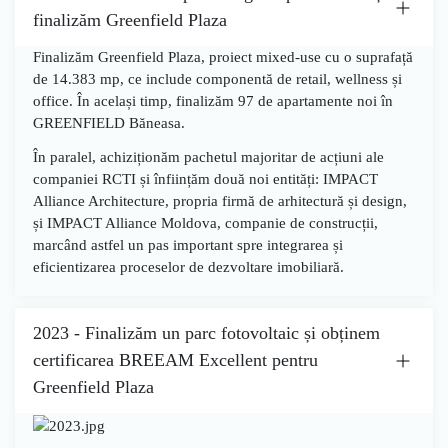
finalizăm Greenfield Plaza
Finalizăm
Greenfield Plaza
, proiect mixed-use cu o suprafață
de
14.383 mp
, ce include componentă de retail, wellness și
office. În același timp, finalizăm
97 de apartamente noi
în
GREENFIELD Băneasa
.
În paralel,
achiziționăm pachetul majoritar de acțiuni ale
companiei RCTI
și înființăm două noi entități:
IMPACT
Alliance Architecture
, propria firmă de arhitectură și design,
și
IMPACT Alliance Moldova
, companie de construcții,
marcând astfel un pas important spre integrarea și
eficientizarea proceselor de dezvoltare imobiliară.
2023 - Finalizăm un parc fotovoltaic și obținem
certificarea BREEAM Excellent pentru
Greenfield Plaza