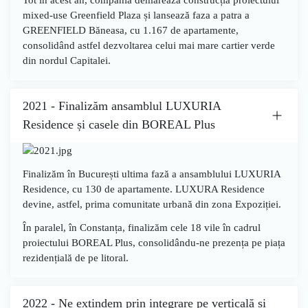
mixed-use
Greenfield Plaza
și lansează
faza a patra a
GREENFIELD Băneasa
, cu
1.167 de apartamente
,
consolidând astfel dezvoltarea celui mai mare cartier verde
din nordul Capitalei.
2021 - Finalizăm ansamblul LUXURIA
Residence și casele din BOREAL Plus
Finalizăm în București
ultima fază a ansamblului LUXURIA
Residence
, cu
130 de apartamente
. LUXURA Residence
devine, astfel, prima comunitate urbană din zona Expoziției.
În paralel, în Constanța, finalizăm cele
18 vile
în cadrul
proiectului
BOREAL Plus
, consolidându-ne prezența pe piața
rezidențială de pe litoral.
2022 - Ne extindem prin integrare pe verticală și