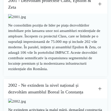
2001 - Dezvoltăm proiectele Class, Epsilon &
Zeta
Ne consolidăm poziția de lider pe piața dezvoltărilor
imobiliare prin lansarea unor noi ansambluri rezidențiale de
amploare. Începem cu proiectul
Class
, care se întinde pe o
suprafață impresionantă de
75.000 mp
și include
202 vile
moderne. În paralel, inițiem și ansamblul
Epsilon & Zeta
, ce
adaugă
106 vile
în portofoliul IMPACT. Aceste dezvoltări
contribuie semnificativ la expansiunea segmentului de
locuințe premium și la modernizarea infrastructurii
rezidențiale din România.
2002 - Ne extindem la nivel național și
dezvoltăm ansamblul Boreal în Constanța
Ne extindem activitatea la malul mării, demarând construcția