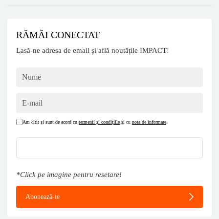
RĂMÂI CONECTAT
Lasă-ne adresa de email și află noutățile IMPACT!
Am citit și sunt de acord cu
termenii și condițiile
și cu
nota de informare
.
*Click pe imagine pentru resetare!
Abonează-te