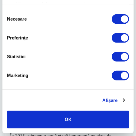
cu utilizarea modulelor noastre cookie.
Selecția
2014 - Dăm startul fazei a doua din
Necesare
consimțământului
GREENFIELD Băneasa
Preferinţe
În
2014
, finalizăm prima fază a proiectului GREENFIELD
Băneasa și dăm startul
celei de-a doua faze
a dezvoltării.
Statistici
Această nouă etapă se desfășoară pe o suprafață de
7 hectare
și include
35 de blocuri
ce însumează
924 de apartamente
.
Prin această extindere, GREENFIELD Băneasa devine unul
Marketing
dintre cele mai mari și mai bine planificate ansambluri
rezidențiale din București.
Afişare
2015 - Acțiunile companiei promovează în
Categoria Premium a Bursei de Valori București
OK
În
2015
, atingem o nouă etapă importantă pe piața de