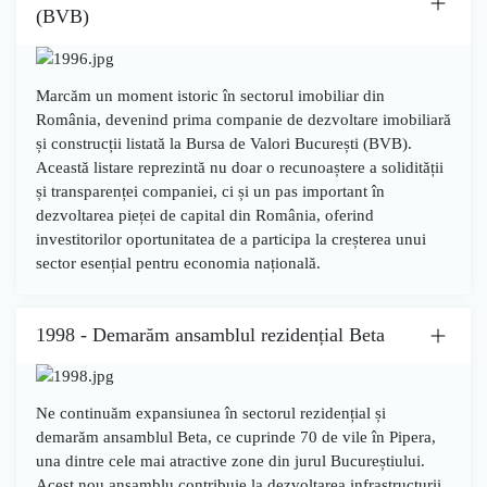
(BVB)
Marcăm un moment istoric în sectorul imobiliar din
România, devenind
prima companie de dezvoltare imobiliară
și construcții listată la Bursa de Valori București (BVB)
.
Această listare reprezintă nu doar o recunoaștere a solidității
și transparenței companiei, ci și un pas important în
dezvoltarea pieței de capital din România, oferind
investitorilor oportunitatea de a participa la creșterea unui
sector esențial pentru economia națională.
1998 - Demarăm ansamblul rezidențial Beta
Ne continuăm expansiunea în sectorul rezidențial și
demarăm
ansamblul Beta
, ce cuprinde
70 de vile
în
Pipera
,
una dintre cele mai atractive zone din jurul Bucureștiului.
Acest nou ansamblu contribuie la dezvoltarea infrastructurii