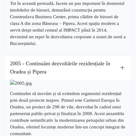
Tot în această perioadă, facem un pas important în domeniul
imobilelor de birouri, demarând construcția pentru
Construdava Business Center
,
prima clădire de birouri de
clasa A din zona Băneasa – Pipera
. Acest spațiu modern a
servit drept sediul central al IMPACT până în 2014,
devenind un reper în dezvoltarea corporate a zonei de nord a
Bucureștiului.
2005 - Continuăm dezvoltările rezidențiale în
Oradea și Pipera
Continuăm să inovăm și să extindem segmentul rezidențial
prin două proiecte majore. Primul este
Cartierul Europa
în
Oradea
, un proiect de
298 de vile
, dezvoltat în cadrul unui
parteneriat public-privat
și finalizat în
2008
. Acest ansamblu
contribuie semnificativ la modernizarea peisajului urban din
Oradea, oferind locuințe moderne într-un concept integrat de
comunitate.