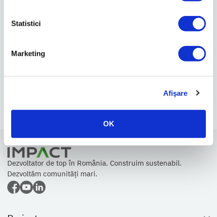
Statistici
Citește mai mult
Marketing
IMPACT atrage 3 milioane de euro și
încheie cu succes emisiunea...
23.02.2024
1 min.
Citește mai mult
Afişare
OK
Dezvoltator de top în România. Construim sustenabil.
Dezvoltăm comunități mari.