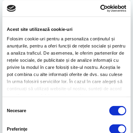
Știrea precedentă
Știrea următoare
Acest site utilizează cookie-uri
Știri similare
Folosim cookie-uri pentru a personaliza conținutul și
anunțurile, pentru a oferi funcții de rețele sociale și pentru
Brokerul polonez Ipopema evaluează
a analiza traficul. De asemenea, le oferim partenerilor de
dezvoltatorul imobiliar...
rețele sociale, de publicitate și de analize informații cu
21.11.2024
1 min.
privire la modul în care folosiți site-ul nostru. Aceștia le
Citește mai mult
pot combina cu alte informații oferite de dvs. sau culese
Brokerul polonez Ipopema oferă un preţ
în urma folosirii serviciilor lor. În cazul în care alegeți să
ţintă de 0,32 lei...
continuați să utilizați website-ul nostru, sunteți de acord
27.08.2024
1 min.
cu utilizarea modulelor noastre cookie.
Citește mai mult
Selecția
Tranzacția anului în real estate:
Necesare
consimțământului
Gheorghe Iaciu și ARA Europe...
04.04.2024
1 min.
Preferinţe