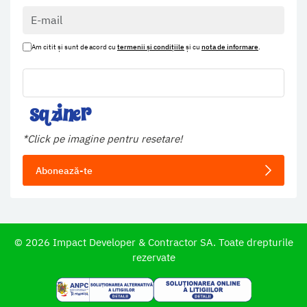
Am citit și sunt de acord cu
termenii și condițiile
și cu
nota de informare
.
*Click pe imagine pentru resetare!
Abonează-te
©
2026
Impact Developer & Contractor SA. Toate drepturile
rezervate