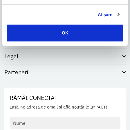
Dezvoltator de top în România. Construim sustenabil.
Dezvoltăm comunități mari.
Afişare
OK
Proiecte
Legal
Parteneri
RĂMÂI CONECTAT
Lasă-ne adresa de email și află noutățile IMPACT!