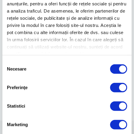
Citește mai mult
anunțurile, pentru a oferi funcții de rețele sociale și pentru
a analiza traficul. De asemenea, le oferim partenerilor de
Evenimente cu IMPACT - Festivalul
rețele sociale, de publicitate și de analize informații cu
Sporturilor Iași
privire la modul în care folosiți site-ul nostru. Aceștia le
22.07.2022
1 min.
pot combina cu alte informații oferite de dvs. sau culese
Citește mai mult
în urma folosirii serviciilor lor. În cazul în care alegeți să
Raport BuildGreen despre certificările
continuați să utilizați website-ul nostru, sunteți de acord
sustenabile
cu utilizarea modulelor noastre cookie.
02.07.2020
1 min.
Selecția
Citește mai mult
Necesare
consimțământului
“Clean&Run”, cea mai mare campanie
de plogging din România,...
Preferinţe
25.10.2019
1 min.
Citește mai mult
Statistici
Marketing