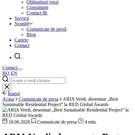
Obligațiuni verzi
Consultanți
Contact IR
Servicii
Noutăți
Comunicate de presă
Blog
Cariere
Contact
Contact
RO
EN
Înapoi
Acasa
Comunicate de presa
ARIA Verdi, desemnat „Best
Sustainable Residential Project” la RED Global Awards
18.06.2026
Comunicate de presa
4 min.