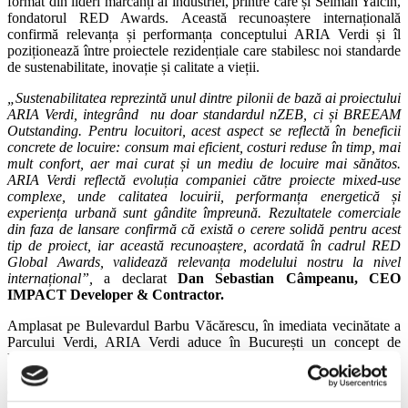
format din lideri marcanți ai industriei, printre care și Selman Yalcin,
fondatorul RED Awards.
Această recunoaștere internațională
confirmă relevanța și performanța conceptului ARIA Verdi și îl
poziționează între proiectele rezidențiale care stabilesc noi standarde
de sustenabilitate, inovație și calitate a vieții.
„Sustenabilitatea reprezintă unul dintre pilonii de bază ai proiectului
ARIA Verdi, integrând nu doar standardul nZEB, ci și BREEAM
Outstanding. Pentru locuitori, acest aspect se reflectă în beneficii
concrete de locuire: consum mai eficient, costuri reduse în timp, mai
mult confort, aer mai curat și un mediu de locuire mai sănătos.
ARIA Verdi reflectă evoluția companiei către proiecte mixed-use
complexe, unde calitatea locuirii, performanța energetică și
experiența urbană sunt gândite împreună. Rezultatele comerciale
din faza de lansare confirmă că există o cerere solidă pentru acest
tip de proiect, iar această recunoaștere, acordată în cadrul RED
Global Awards, validează relevanța modelului nostru la nivel
internațional”,
a declarat
Dan Sebastian Câmpeanu, CEO
IMPACT Developer & Contractor.
Amplasat pe Bulevardul Barbu Văcărescu, în imediata vecinătate a
Parcului Verdi, ARIA Verdi aduce în București un concept de
locuire rafinat, combinând arhitectura contemporană, funcțiunile
mixed-use și sustenabilitatea. Proiectul, cu o valoare brută de
dezvoltare de 501 milioane de euro, include clădiri cu până la 20 de
etaje, 865 de apartamente, peste 5.000 mp de spații comerciale și