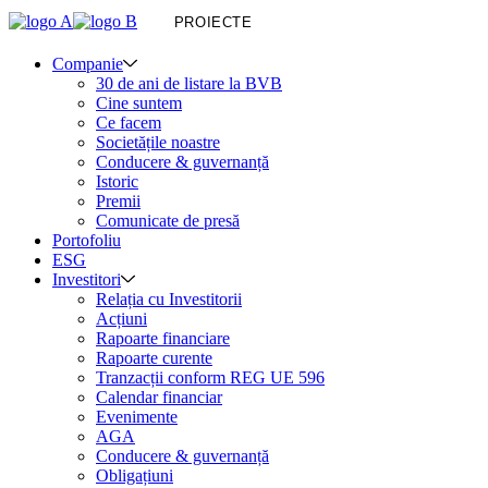
PROIECTE
Companie
30 de ani de listare la BVB
Cine suntem
Ce facem
Societățile noastre
Conducere & guvernanță
Istoric
Premii
Comunicate de presă
Portofoliu
ESG
Investitori
Relația cu Investitorii
Acțiuni
Rapoarte financiare
Rapoarte curente
Tranzacții conform REG UE 596
Calendar financiar
Evenimente
AGA
Conducere & guvernanță
Obligațiuni