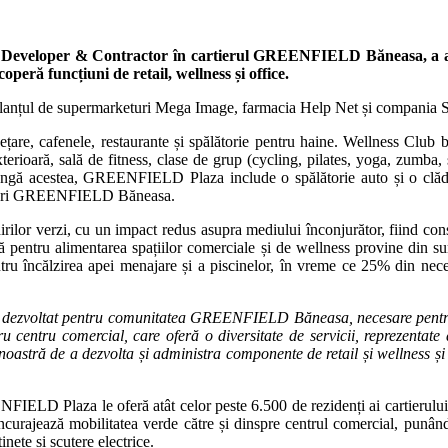
veloper & Contractor în cartierul GREENFIELD Băneasa, a atin
peră funcțiuni de retail, wellness și office.
unt lanțul de supermarketuri Mega Image, farmacia Help Net și compania 
are, cafenele, restaurante și spălătorie pentru haine. Wellness Club b
terioară, sală de fitness, clase de grup (cycling, pilates, yoga, zumba, 
lângă acestea, GREENFIELD Plaza include o spălătorie auto și o clădir
vânzări GREENFIELD Băneasa.
ilor verzi, cu un impact redus asupra mediului înconjurător, fiind con
 pentru alimentarea spațiilor comerciale și de wellness provine din sur
ru încălzirea apei menajare și a piscinelor, în vreme ce 25% din necesa
zvoltat pentru comunitatea GREENFIELD Băneasa, necesare pentru un 
 centru comercial, care oferă o diversitate de servicii, reprezentate
noastră de a dezvolta și administra componente de retail și wellness și 
ELD Plaza le oferă atât celor peste 6.500 de rezidenți ai cartierului
ajează mobilitatea verde către și dinspre centrul comercial, punând la 
inete și scutere electrice.