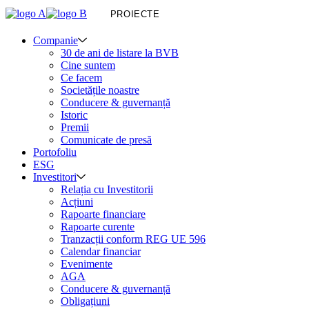
PROIECTE
Companie
30 de ani de listare la BVB
Cine suntem
Ce facem
Societățile noastre
Conducere & guvernanță
Istoric
Premii
Comunicate de presă
Portofoliu
ESG
Investitori
Relația cu Investitorii
Acțiuni
Rapoarte financiare
Rapoarte curente
Tranzacții conform REG UE 596
Calendar financiar
Evenimente
AGA
Conducere & guvernanță
Obligațiuni