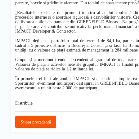
parcare, boxele și grădinile aferente. Din totalul de apartamente pr
„Rezultatele excelente din primul trimestru al anului confirmă dir
proceselor interne și o abordare riguroasă a dezvoltărilor viitoare. Creș
de livrarea noilor apartamente din GREENFIELD Băneasa. Ne pregătim 
în piață, care vor contribui semnificativ la performanța financiară a
IMPACT Developer & Contractor.
IMPACT deține un portofoliu total de terenuri de 84,1 ha, parte din 
cadrul a 5 proiecte distincte în București, Constanța și Iași. La 31 
unități, cu o valoare de piață estimată de management la 284 milioane
Grupul și-a menținut trendul descendent al gradului de îndatorare
Valoarea de piață a activelor nete ale grupului IMPACT la finalul pri
valoarea de piață se ridica la 1,2 miliarde lei.
În primele trei luni ale anului, IMPACT și-a continuat implicarea î
Sporturilor, eveniment multisport desfășurat în GREENFIELD Băneasa, 
evenimentul a reunit peste 2.000 de participanți.
Distribuie
Știrea precedentă