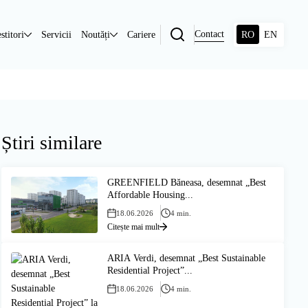
Contact
stitori
Servicii
Noutăți
Cariere
RO
EN
Știri similare
GREENFIELD Băneasa, desemnat „Best
Affordable Housing...
18.06.2026
4 min.
Citește mai mult
ARIA Verdi, desemnat „Best Sustainable
Residential Project”...
18.06.2026
4 min.