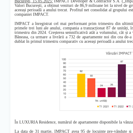
București, 15.05.2025:
IMPACT Developer & Contractor S.A.
(„
Impa
Valori București, a obținut venituri de 86,9 milioane lei la nivel de 
aceeași perioadă a anului trecut. Profitul net consolidat al grupului est
companiei IMPACT.
IMPACT a înregistrat cel mai performant prim trimestru din ultimii 
primele trei luni ale anului, compania a tranzacționat 87 de unități,
trimestru din 2024. Creșterea semnificativă atât a volumului, cât și 
Băneasa, ca urmare a livrării a 732 de apartamente noi din cea de-
dublat în primul trimestru comparativ cu aceeași perioadă a anului trec
În LUXURIA Residence, numărul de apartamente disponibile la vânzare 
La data de 31 martie, IMPACT avea 95 de locuințe pre-vândute și r