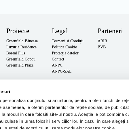
Proiecte
Legal
Parteneri
Greenfield Băneasa
Termeni și Condiții
ARIR
Luxuria Residence
Politica Cookie
BVB
Boreal Plus
Protecția datelor
Greenfield Copou
Contact
Greenfield Plaza
ANPC
ANPC-SAL
ie-uri
personaliza conținutul și anunțurile, pentru a oferi funcții de rețe
De asemenea, le oferim partenerilor de rețele sociale, de publicitat
e la modul în care folosiți site-ul nostru. Aceștia le pot combina c
au culese în urma folosirii serviciilor lor. În cazul în care alegeți 
tru, sunteți de acord cu utilizarea modulelor noastre cookie.