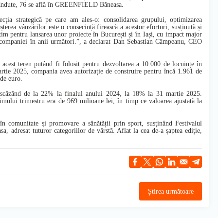
e-vândute, 76 se află în GREENFIELD Băneasa.
ecția strategică pe care am ales-o: consolidarea grupului, optimizarea
terea vânzărilor este o consecință firească a acestor eforturi, susținută și
pentru lansarea unor proiecte în București și în Iași, cu impact major
 companiei în anii următori.”,
a declarat Dan Sebastian Câmpeanu, CEO
acest teren putând fi folosit pentru dezvoltarea a 10.000 de locuințe în
martie 2025, compania avea autorizație de construire pentru încă 1.961 de
 de euro.
, scăzând de la 22% la finalul anului 2024, la 18% la 31 martie 2025.
mului trimestru era de 969 milioane lei, în timp ce valoarea ajustată la
n comunitate și promovare a sănătății prin sport, susținând Festivalul
adresat tuturor categoriilor de vârstă. Aflat la cea de-a șaptea ediție,
Știrea următoare