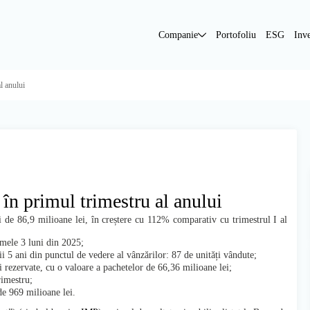
Companie
Portofoliu
ESG
Inve
l anului
în primul trimestru al anului
 de 86,9 milioane lei, în creștere cu 112% comparativ cu trimestrul I al
mele 3 luni din 2025;
i 5 ani din punctul de vedere al vânzărilor: 87 de unități vândute;
rezervate, cu o valoare a pachetelor de 66,36 milioane lei;
rimestru;
de 969 milioane lei.