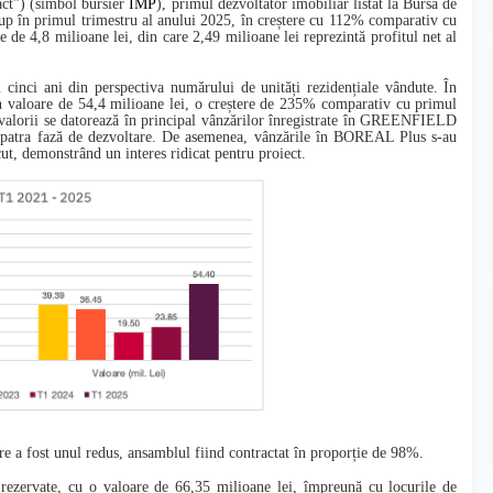
ct
”)
(simbol bursier
IMP
), primul dezvoltator imobiliar listat la Bursa de
grup în primul trimestru al anului 2025, în creștere cu 112% comparativ cu
e de 4,8 milioane lei, din care 2,49 milioane lei reprezintă profitul net al
cinci ani din perspectiva numărului de unități rezidențiale vândute. În
 în valoare de 54,4 milioane lei, o creștere de 235% comparativ cu primul
a valorii se datorează în principal vânzărilor înregistrate în GREENFIELD
a patra fază de dezvoltare. De asemenea, vânzările în BOREAL Plus s-au
ut, demonstrând un interes ridicat pentru proiect.
a fost unul redus, ansamblul fiind contractat în proporție de 98%.
ezervate, cu o valoare de 66,35 milioane lei, împreună cu locurile de