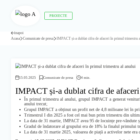
PROIECTE
Înapoi
Acasa
Comunicate de presa
IMPACT și-a dublat cifra de afaceri în primul trimestru a
15.05.2025
Comunicate de presa
4 min.
IMPACT și-a dublat cifra de afaceri 
În primul trimestru al anului, grupul IMPACT a generat venituri
anului trecut;
Grupul IMPACT a obținut un profit net de 4,8 milioane lei în pri
Trimestrul I din 2025 a fost cel mai bun prim trimestru din ultimi
La data de 31 martie, IMPACT avea 95 de locuințe pre-vândute și 
Gradul de îndatorare al grupului era de 18% la finalul primului t
La data de 31 martie 2025, valoarea de piață a activelor nete era 