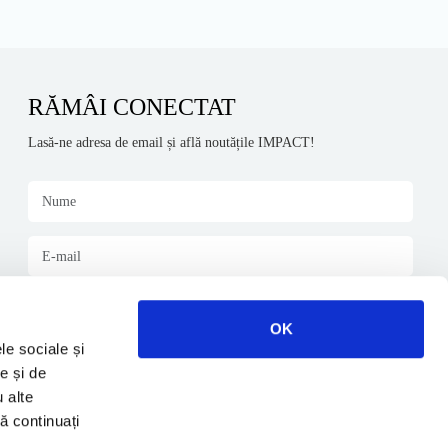
RĂMÂI CONECTAT
Lasă-ne adresa de email și află noutățile IMPACT!
Am citit și sunt de acord cu
termenii și condițiile
și cu
nota de informare
.
OK
le sociale și
e și de
*Click pe imagine pentru resetare!
u alte
să continuați
Abonează-te