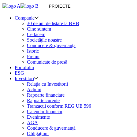
PROIECTE
Companie
30 de ani de listare la BVB
Cine suntem
Ce facem
Societățile noastre
Conducere & guvernanță
Istoric
Premii
Comunicate de presă
Portofoliu
ESG
Investitori
Relația cu Investitorii
Acțiuni
Rapoarte financiare
Rapoarte curente
Tranzacții conform REG UE 596
Calendar financiar
Evenimente
AGA
Conducere & guvernanță
Obligațiuni