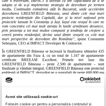
care îl traversăm, IMPACT a dovedit că are capacitatea de a se
adapta și de a-și implementa strategia de dezvoltare pe termen
mediu. Continuăm extinderea atât în București, unde accelerăm
dezvoltarea GREENFIELD Băneasa, unul dintre cele mai mari
proiecte rezidențiale din Capitală, dar și la nivel național prin
proiectele lansate în Constanța și Iași. Iașul este orașul în care ne
vom concentra cel mai mult atenția în lunile următoare deoarece,
prin prezența a tot mai multor companii și tendința de creștere a
cererii pentru rezidențial, devine unul dintre orașele cu cele mai
mari perspective de dezvoltare din România”,
spune Constantin
Sebeșanu, CEO al IMPACT Developer & Contractor.
În GREENFIELD Băneasa se lucrează la finalizarea ultimelor 435
de apartamente din Faza 4, cu un total de 1.167 de apartamente
certificate BREEAM Excellent. Primele trei faze din
GREENFIELD Băneasa – peste 2.500 de apartamente – sunt
finalizate și vândute integral. GREENFIELD Băneasa este proiectul
emblemă al IMPACT, dezvoltat pe o suprafață de peste 600.000 mp
de teren în zona de nord a Capitalei, înconjurat de 900 ha de pădure,
ce va cuprinde peste 6.000 de apartamente la finalul dezvoltării sale
în anul 2028, cu o valoare de piață estimată la peste 800 de milioane
euro.
Acest site utilizează cookie-uri
În GREENFIELD Copou, care își propune să devină cel mai mare
proiect rezidențial sustenabil din zona Moldovei, respectând criteriile
Folosim cookie-uri pentru a personaliza conținutul și