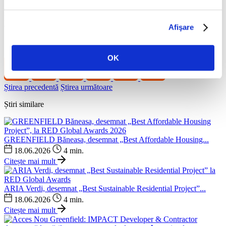
atras finanțări de 128,5 milioane de euro pentru dezvoltarea
proiectelor sale, printr-o serie de instrumente financiare, printre care
credite de investiții, emitere de acțiuni noi și de obligațiuni.
Afişare
Distribuie
OK
Știrea precedentă
Știrea următoare
Știri similare
GREENFIELD Băneasa, desemnat „Best Affordable Housing...
18.06.2026
4 min.
Citește mai mult
ARIA Verdi, desemnat „Best Sustainable Residential Project”...
18.06.2026
4 min.
Citește mai mult